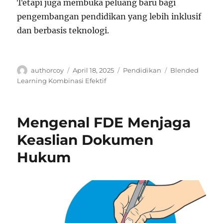
Tetapi juga membuka peluang baru bagi
pengembangan pendidikan yang lebih inklusif
dan berbasis teknologi.
Author
Posted
Categories
Tags
authorcoy
April 18, 2025
Pendidikan
Blended
on
Learning Kombinasi Efektif
Mengenal FDE Menjaga
Keaslian Dokumen
Hukum