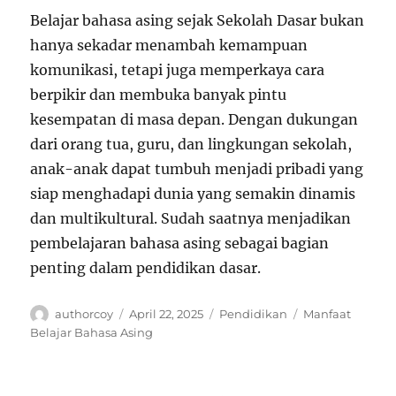
Belajar bahasa asing sejak Sekolah Dasar bukan
hanya sekadar menambah kemampuan
komunikasi, tetapi juga memperkaya cara
berpikir dan membuka banyak pintu
kesempatan di masa depan. Dengan dukungan
dari orang tua, guru, dan lingkungan sekolah,
anak-anak dapat tumbuh menjadi pribadi yang
siap menghadapi dunia yang semakin dinamis
dan multikultural. Sudah saatnya menjadikan
pembelajaran bahasa asing sebagai bagian
penting dalam pendidikan dasar.
Author
Posted
Categories
Tags
authorcoy
April 22, 2025
Pendidikan
Manfaat
on
Belajar Bahasa Asing