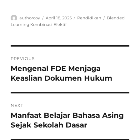
Author
Posted
Categories
Tags
authorcoy
April 18, 2025
Pendidikan
Blended
on
Learning Kombinasi Efektif
Navigasi
PREVIOUS
pos
Mengenal FDE Menjaga
Previous
post:
Keaslian Dokumen Hukum
NEXT
Manfaat Belajar Bahasa Asing
Next
post:
Sejak Sekolah Dasar