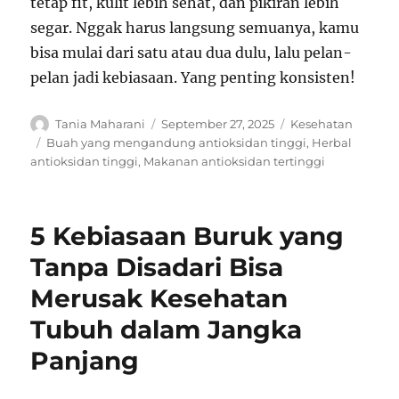
tetap fit, kulit lebih sehat, dan pikiran lebih
segar. Nggak harus langsung semuanya, kamu
bisa mulai dari satu atau dua dulu, lalu pelan-
pelan jadi kebiasaan. Yang penting konsisten!
Author
Posted
Categories
Tania Maharani
September 27, 2025
Kesehatan
on
Tags
Buah yang mengandung antioksidan tinggi
,
Herbal
antioksidan tinggi
,
Makanan antioksidan tertinggi
5 Kebiasaan Buruk yang
Tanpa Disadari Bisa
Merusak Kesehatan
Tubuh dalam Jangka
Panjang