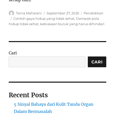
Author
Posted
Categories
Tania Maharani
September 27, 2025
Pendidikan
on
Tags
Contoh gaya hidup yang tidak sehat
,
Dampak pola
hidup tidak sehat
,
kebiasaan buruk yang harus dihindari
Cari
CARI
Recent Posts
5 Sinyal Bahaya dari Kulit Tanda Organ
Dalam Bermasalah