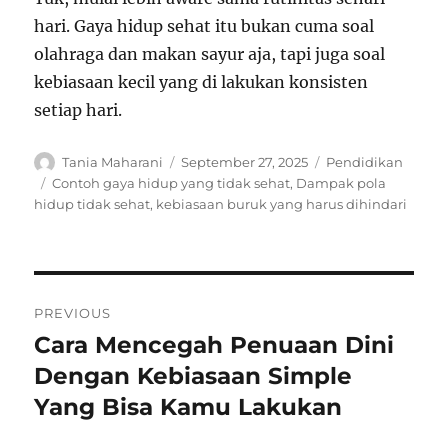
hari. Gaya hidup sehat itu bukan cuma soal
olahraga dan makan sayur aja, tapi juga soal
kebiasaan kecil yang di lakukan konsisten
setiap hari.
Author
Posted
Categories
Tania Maharani
September 27, 2025
Pendidikan
on
Tags
Contoh gaya hidup yang tidak sehat
,
Dampak pola
hidup tidak sehat
,
kebiasaan buruk yang harus dihindari
Navigasi
PREVIOUS
pos
Cara Mencegah Penuaan Dini
Previous
post:
Dengan Kebiasaan Simple
Yang Bisa Kamu Lakukan