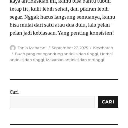
kaya antioksidan ini, kamu bisa bantu tubuh
tetap fit, kulit lebih sehat, dan pikiran lebih
segar. Nggak harus langsung semuanya, kamu
bisa mulai dari satu atau dua dulu, lalu pelan-
pelan jadi kebiasaan. Yang penting konsisten!
Author
Posted
Categories
Tania Maharani
September 27, 2025
Kesehatan
on
Tags
Buah yang mengandung antioksidan tinggi
,
Herbal
antioksidan tinggi
,
Makanan antioksidan tertinggi
Cari
CARI