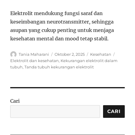
Elektrolit mendukung fungsi saraf dan
keseimbangan neurotransmitter, sehingga
asupan yang cukup penting untuk menjaga
kesehatan mental dan mood tetap stabil.
Author
Posted
Categories
Tags
Tania Maharani
Oktober 2, 2025
Kesehatan
on
Elektrolit dan kesehatan
,
Kekurangan elektrolit dalam
tubuh
,
Tanda tubuh kekurangan elektrolit
Cari
CARI