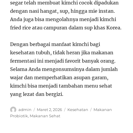
segar telah membuat kimchi cocok dipadukan
dengan nasi hangat, sup, hingga mie instan.
Anda juga bisa mengolahnya menjadi kimchi
fried rice atau campuran dalam sup khas Korea.
Dengan berbagai manfaat kimchi bagi
kesehatan tubuh, tidak heran jika makanan
fermentasi ini menjadi favorit banyak orang.
Selama Anda mengonsumsinya dalam jumlah
wajar dan memperhatikan asupan garam,
kimchi bisa menjadi tambahan menu sehat
yang lezat dan bergizi.
Author
Posted
Categories
Tags
admin
Maret 2, 2026
Kesehatan
Makanan
on
Probiotik
,
Makanan Sehat