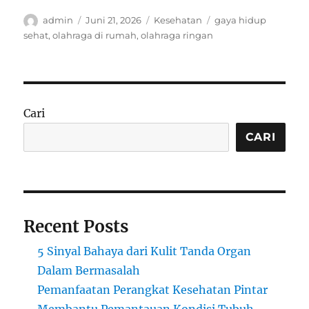
Author
Posted
Categories
Tags
admin
Juni 21, 2026
Kesehatan
gaya hidup
on
sehat
,
olahraga di rumah
,
olahraga ringan
Cari
CARI
Recent Posts
5 Sinyal Bahaya dari Kulit Tanda Organ
Dalam Bermasalah
Pemanfaatan Perangkat Kesehatan Pintar
Membantu Pemantauan Kondisi Tubuh