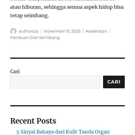
atau hiburan, sehingga semua aspek hidup bisa
tetap seimbang.
Author
Posted
Categories
Tags
authorcoy
November 15, 2025
Kesehatan
on
Panduan Diet Seimbang
Cari
CARI
Recent Posts
5 Sinyal Bahaya dari Kulit Tanda Organ