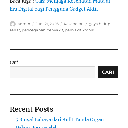
Baca Juga :
Cara Menjaga Kesehatan Mata di
Era Digital bagi Pengguna Gadget Aktif
Author
Posted
Categories
Tags
admin
Juni 21, 2026
Kesehatan
gaya hidup
on
sehat
,
pencegahan penyakit
,
penyakit kronis
Cari
CARI
Recent Posts
5 Sinyal Bahaya dari Kulit Tanda Organ
Dalam Bermasalah