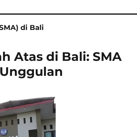
SMA) di Bali
 Atas di Bali: SMA
 Unggulan