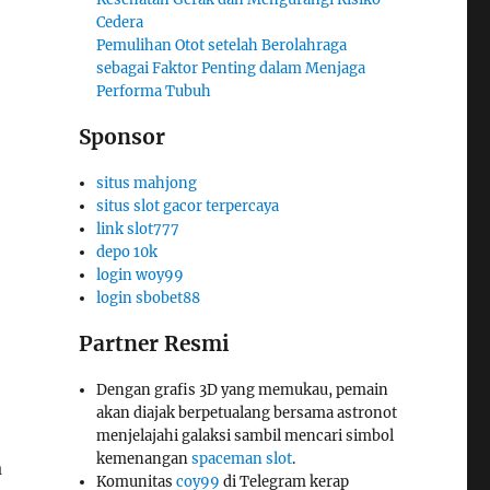
Cedera
Pemulihan Otot setelah Berolahraga
sebagai Faktor Penting dalam Menjaga
Performa Tubuh
Sponsor
situs mahjong
situs slot gacor terpercaya
link slot777
depo 10k
login woy99
login sbobet88
Partner Resmi
Dengan grafis 3D yang memukau, pemain
akan diajak berpetualang bersama astronot
menjelajahi galaksi sambil mencari simbol
kemenangan
spaceman slot
.
a
Komunitas
coy99
di Telegram kerap