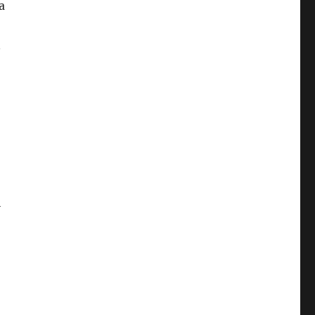
a
n
i