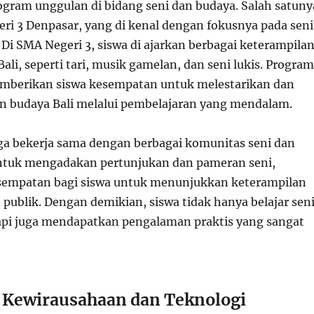
ram unggulan di bidang seni dan budaya. Salah satuny
ri 3 Denpasar, yang di kenal dengan fokusnya pada seni
 Di SMA Negeri 3, siswa di ajarkan berbagai keterampila
 Bali, seperti tari, musik gamelan, dan seni lukis. Program
emberikan siswa kesempatan untuk melestarikan dan
budaya Bali melalui pembelajaran yang mendalam.
ga bekerja sama dengan berbagai komunitas seni dan
untuk mengadakan pertunjukan dan pameran seni,
empatan bagi siswa untuk menunjukkan keterampilan
publik. Dengan demikian, siswa tidak hanya belajar sen
etapi juga mendapatkan pengalaman praktis yang sangat
 Kewirausahaan dan Teknologi