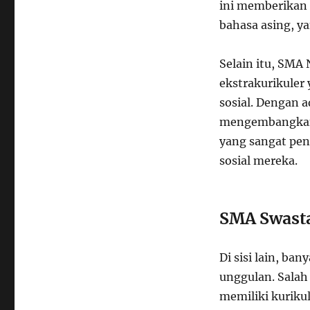
ini memberikan
bahasa asing, ya
Selain itu, SMA
ekstrakurikuler 
sosial. Dengan 
mengembangkan b
yang sangat pen
sosial mereka.
SMA Swasta
Di sisi lain, b
unggulan. Salah 
memiliki kuriku