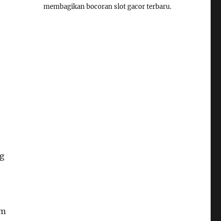
membagikan bocoran slot gacor terbaru.
ng
am