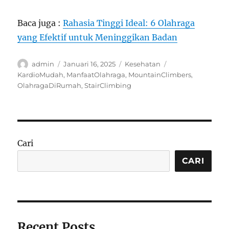
Baca juga :
Rahasia Tinggi Ideal: 6 Olahraga
yang Efektif untuk Meninggikan Badan
Author
Posted
Categories
Tags
admin
Januari 16, 2025
Kesehatan
on
KardioMudah
,
ManfaatOlahraga
,
MountainClimbers
,
OlahragaDiRumah
,
StairClimbing
Cari
CARI
Recent Posts