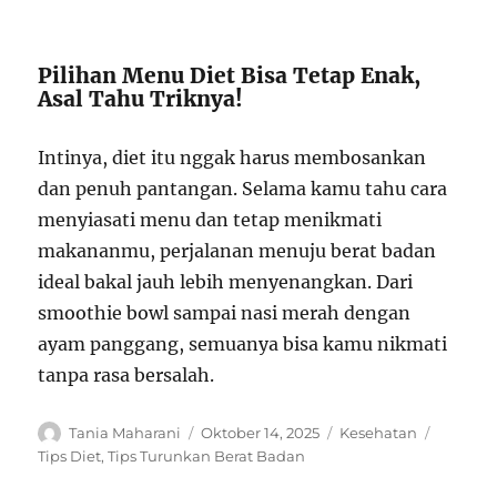
Pilihan Menu Diet Bisa Tetap Enak,
Asal Tahu Triknya!
Intinya, diet itu nggak harus membosankan
dan penuh pantangan. Selama kamu tahu cara
menyiasati menu dan tetap menikmati
makananmu, perjalanan menuju berat badan
ideal bakal jauh lebih menyenangkan. Dari
smoothie bowl sampai nasi merah dengan
ayam panggang, semuanya bisa kamu nikmati
tanpa rasa bersalah.
Author
Posted
Categories
Tags
Tania Maharani
Oktober 14, 2025
Kesehatan
on
Tips Diet
,
Tips Turunkan Berat Badan