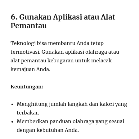
6.
Gunakan Aplikasi atau Alat
Pemantau
Teknologi bisa membantu Anda tetap
termotivasi. Gunakan aplikasi olahraga atau
alat pemantau kebugaran untuk melacak
kemajuan Anda.
Keuntungan:
Menghitung jumlah langkah dan kalori yang
terbakar.
Memberikan panduan olahraga yang sesuai
dengan kebutuhan Anda.