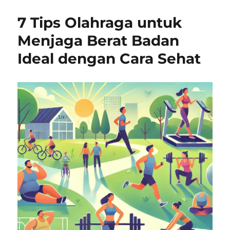
7 Tips Olahraga untuk
Menjaga Berat Badan
Ideal dengan Cara Sehat