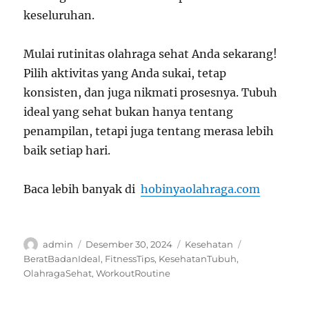
keseluruhan.
Mulai rutinitas olahraga sehat Anda sekarang!
Pilih aktivitas yang Anda sukai, tetap
konsisten, dan juga nikmati prosesnya. Tubuh
ideal yang sehat bukan hanya tentang
penampilan, tetapi juga tentang merasa lebih
baik setiap hari.
Baca lebih banyak di
hobinyaolahraga.com
Author
Posted
Categories
Tags
admin
Desember 30, 2024
Kesehatan
on
BeratBadanIdeal
,
FitnessTips
,
KesehatanTubuh
,
OlahragaSehat
,
WorkoutRoutine