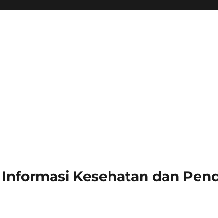
l Informasi Kesehatan dan Pen