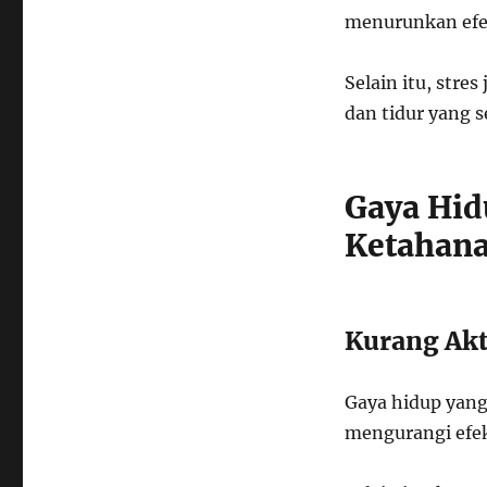
menurunkan efek
Selain itu, str
dan tidur yang s
Gaya Hi
Ketahan
Kurang Akti
Gaya hidup yang
mengurangi efek