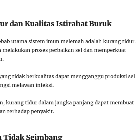
r dan Kualitas Istirahat Buruk
ebab utama sistem imun melemah adalah kurang tidur.
uh melakukan proses perbaikan sel dan memperkuat
n.
r yang tidak berkualitas dapat mengganggu produksi sel
ngsi melawan infeksi.
n, kurang tidur dalam jangka panjang dapat membuat
tan terhadap penyakit.
n Tidak Seimbang