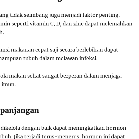
yang tidak seimbang juga menjadi faktor penting.
min seperti vitamin C, D, dan zinc dapat melemahkan
h.
umsi makanan cepat saji secara berlebihan dapat
ampuan tubuh dalam melawan infeksi.
 pola makan sehat sangat berperan dalam menjaga
 imun.
epanjangan
k dikelola dengan baik dapat meningkatkan hormon
ubuh. Jika terjadi terus-menerus, hormon ini dapat