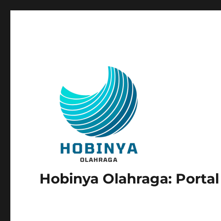
Hobinya Olahraga: Porta