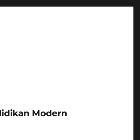
didikan Modern