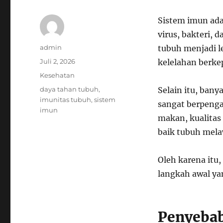
Sistem imun ad
virus, bakteri, 
Author
admin
tubuh menjadi le
Posted
Juli 2, 2026
kelelahan berke
on
Categories
Kesehatan
Tags
daya tahan tubuh
,
Selain itu, ban
imunitas tubuh
,
sistem
sangat berpenga
imun
makan, kualitas
baik tubuh mela
Oleh karena it
langkah awal ya
Penyeba