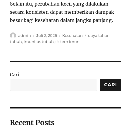
Selain itu, perubahan kecil yang dilakukan
secara konsisten dapat memberikan dampak
besar bagi kesehatan dalam jangka panjang.
Author
Posted
Categories
Tags
admin
Juli 2, 2026
Kesehatan
daya tahan
on
tubuh
,
imunitas tubuh
,
sistem imun
Cari
CARI
Recent Posts