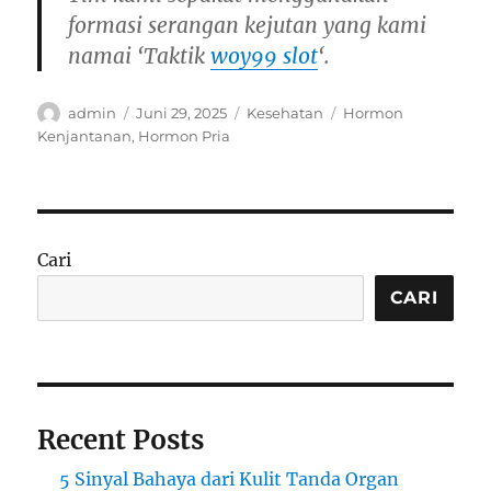
formasi serangan kejutan yang kami
namai ‘Taktik
woy99 slot
‘.
Author
Posted
Categories
Tags
admin
Juni 29, 2025
Kesehatan
Hormon
on
Kenjantanan
,
Hormon Pria
Cari
CARI
Recent Posts
5 Sinyal Bahaya dari Kulit Tanda Organ