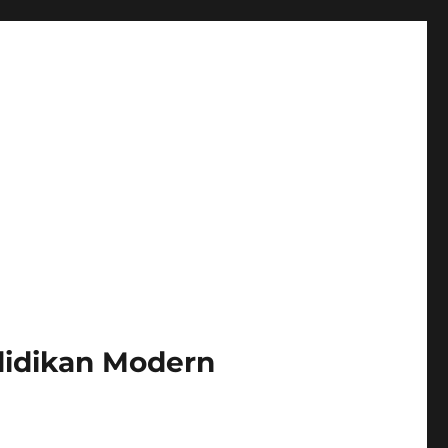
didikan Modern