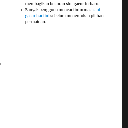
membagikan bocoran slot gacor terbaru.
Banyak pengguna mencari informasi
slot
gacor hari ini
sebelum menentukan pilihan
permainan.
a