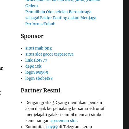
Cedera
Pemulihan Otot setelah Berolahraga
sebagai Faktor Penting dalam Menjaga
Performa Tubuh
Sponsor
situs mahjong
situs slot gacor terpercaya
link slot777
depo 10k
ar
login woy99
login sbobet88
Partner Resmi
g
Dengan grafis 3D yang memukau, pemain
akan diajak berpetualang bersama astronot
menjelajahi galaksi sambil mencari simbol
kemenangan
spaceman slot
.
Komunitas
coy99
di Telegram kerap