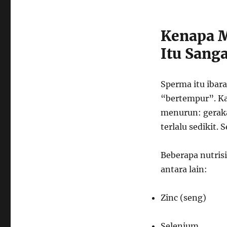
Kenapa M
Itu Sang
Sperma itu ibar
“bertempur”. Ka
menurun: gerak
terlalu sedikit. 
Beberapa nutris
antara lain:
Zinc (seng)
Selenium