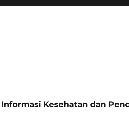
l Informasi Kesehatan dan Pen