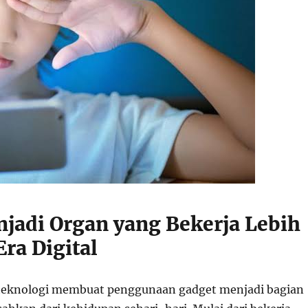
jadi Organ yang Bekerja Lebih
Era Digital
eknologi membuat penggunaan gadget menjadi bagian