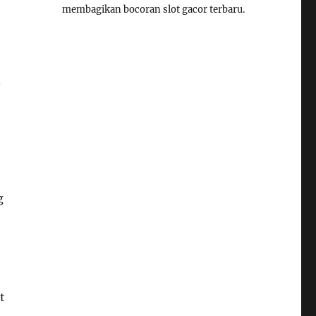
membagikan bocoran slot gacor terbaru.
n
g
t