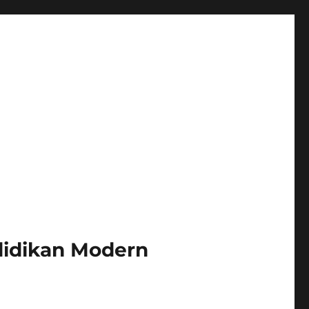
didikan Modern