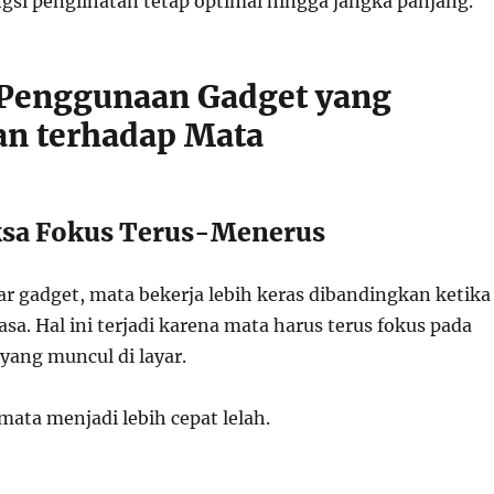
ngsi penglihatan tetap optimal hingga jangka panjang.
Penggunaan Gadget yang
an terhadap Mata
ksa Fokus Terus-Menerus
ar gadget, mata bekerja lebih keras dibandingkan ketika
asa. Hal ini terjadi karena mata harus terus fokus pada
yang muncul di layar.
mata menjadi lebih cepat lelah.