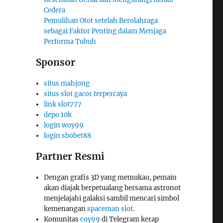
Cedera
Pemulihan Otot setelah Berolahraga
sebagai Faktor Penting dalam Menjaga
Performa Tubuh
Sponsor
situs mahjong
situs slot gacor terpercaya
link slot777
depo 10k
login woy99
login sbobet88
Partner Resmi
Dengan grafis 3D yang memukau, pemain
akan diajak berpetualang bersama astronot
menjelajahi galaksi sambil mencari simbol
kemenangan
spaceman slot
.
Komunitas
coy99
di Telegram kerap