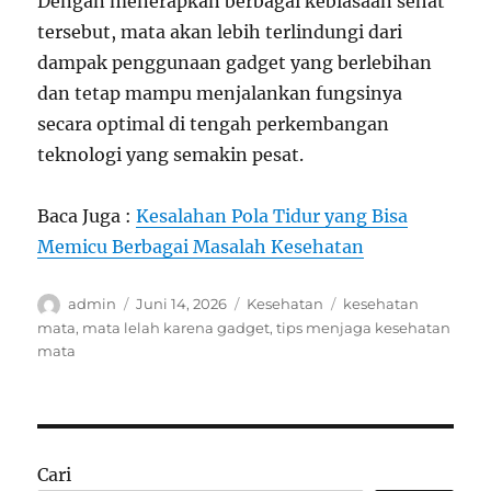
Dengan menerapkan berbagai kebiasaan sehat
tersebut, mata akan lebih terlindungi dari
dampak penggunaan gadget yang berlebihan
dan tetap mampu menjalankan fungsinya
secara optimal di tengah perkembangan
teknologi yang semakin pesat.
Baca Juga :
Kesalahan Pola Tidur yang Bisa
Memicu Berbagai Masalah Kesehatan
Author
Posted
Categories
Tags
admin
Juni 14, 2026
Kesehatan
kesehatan
on
mata
,
mata lelah karena gadget
,
tips menjaga kesehatan
mata
Cari