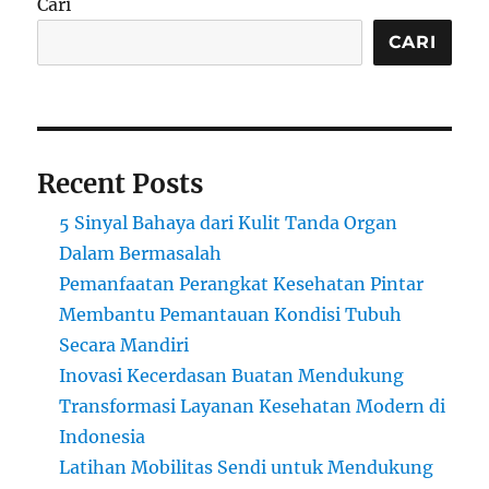
Cari
CARI
Recent Posts
5 Sinyal Bahaya dari Kulit Tanda Organ
Dalam Bermasalah
Pemanfaatan Perangkat Kesehatan Pintar
Membantu Pemantauan Kondisi Tubuh
Secara Mandiri
Inovasi Kecerdasan Buatan Mendukung
Transformasi Layanan Kesehatan Modern di
Indonesia
Latihan Mobilitas Sendi untuk Mendukung