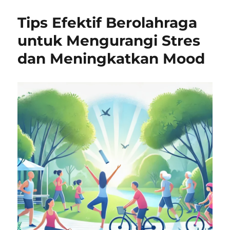
Tips Efektif Berolahraga
untuk Mengurangi Stres
dan Meningkatkan Mood