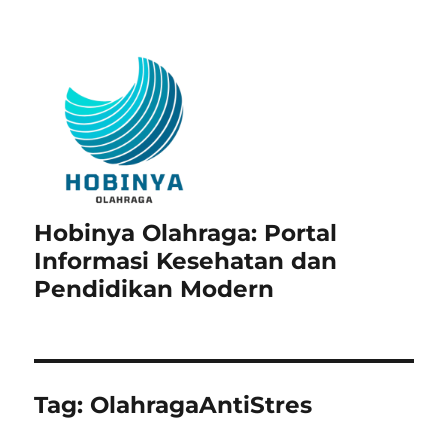
Hobinya Olahraga: Portal
Informasi Kesehatan dan
Pendidikan Modern
Tag:
OlahragaAntiStres