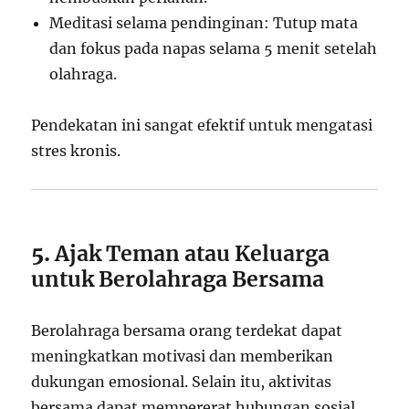
Meditasi selama pendinginan: Tutup mata
dan fokus pada napas selama 5 menit setelah
olahraga.
Pendekatan ini sangat efektif untuk mengatasi
stres kronis.
5.
Ajak Teman atau Keluarga
untuk Berolahraga Bersama
Berolahraga bersama orang terdekat dapat
meningkatkan motivasi dan memberikan
dukungan emosional. Selain itu, aktivitas
bersama dapat mempererat hubungan sosial.