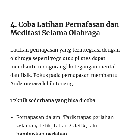
4.
Coba Latihan Pernafasan dan
Meditasi Selama Olahraga
Latihan pernapasan yang terintegrasi dengan
olahraga seperti yoga atau pilates dapat
membantu mengurangi ketegangan mental
dan fisik. Fokus pada pernapasan membantu
Anda merasa lebih tenang.
Teknik sederhana yang bisa dicoba:
Pernapasan dalam: Tarik napas perlahan
selama 4 detik, tahan 4 detik, lalu
hembuskan perlahan.