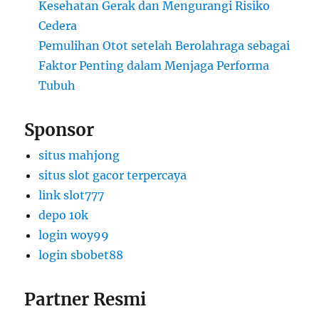
Kesehatan Gerak dan Mengurangi Risiko
Cedera
Pemulihan Otot setelah Berolahraga sebagai
Faktor Penting dalam Menjaga Performa
Tubuh
Sponsor
situs mahjong
situs slot gacor terpercaya
link slot777
depo 10k
login woy99
login sbobet88
Partner Resmi