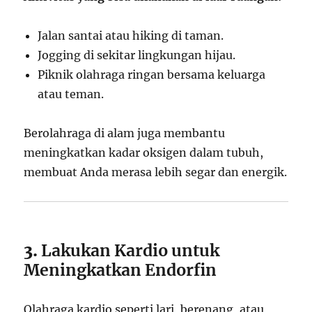
Jalan santai atau hiking di taman.
Jogging di sekitar lingkungan hijau.
Piknik olahraga ringan bersama keluarga
atau teman.
Berolahraga di alam juga membantu
meningkatkan kadar oksigen dalam tubuh,
membuat Anda merasa lebih segar dan energik.
3.
Lakukan Kardio untuk
Meningkatkan Endorfin
Olahraga kardio seperti lari, berenang, atau