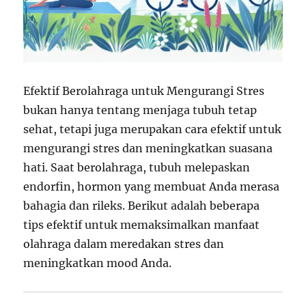
Efektif Berolahraga untuk Mengurangi Stres
bukan hanya tentang menjaga tubuh tetap
sehat, tetapi juga merupakan cara efektif untuk
mengurangi stres dan meningkatkan suasana
hati. Saat berolahraga, tubuh melepaskan
endorfin, hormon yang membuat Anda merasa
bahagia dan rileks. Berikut adalah beberapa
tips efektif untuk memaksimalkan manfaat
olahraga dalam meredakan stres dan
meningkatkan mood Anda.