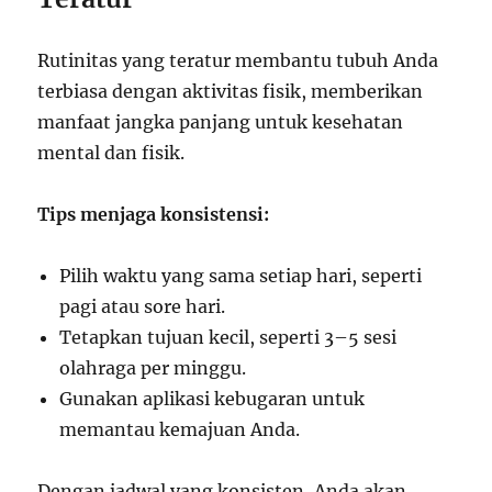
Rutinitas yang teratur membantu tubuh Anda
terbiasa dengan aktivitas fisik, memberikan
manfaat jangka panjang untuk kesehatan
mental dan fisik.
Tips menjaga konsistensi:
Pilih waktu yang sama setiap hari, seperti
pagi atau sore hari.
Tetapkan tujuan kecil, seperti 3–5 sesi
olahraga per minggu.
Gunakan aplikasi kebugaran untuk
memantau kemajuan Anda.
Dengan jadwal yang konsisten, Anda akan