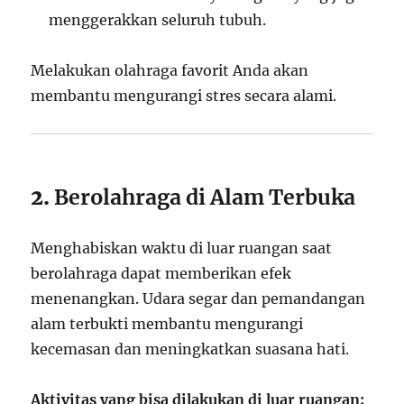
menggerakkan seluruh tubuh.
Melakukan olahraga favorit Anda akan
membantu mengurangi stres secara alami.
2.
Berolahraga di Alam Terbuka
Menghabiskan waktu di luar ruangan saat
berolahraga dapat memberikan efek
menenangkan. Udara segar dan pemandangan
alam terbukti membantu mengurangi
kecemasan dan meningkatkan suasana hati.
Aktivitas yang bisa dilakukan di luar ruangan: