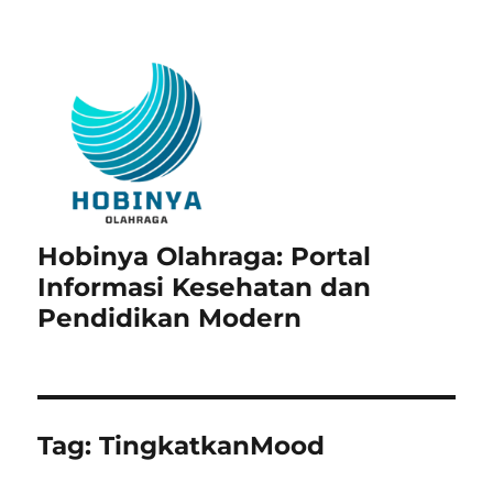
Hobinya Olahraga: Portal
Informasi Kesehatan dan
Pendidikan Modern
Tag:
TingkatkanMood