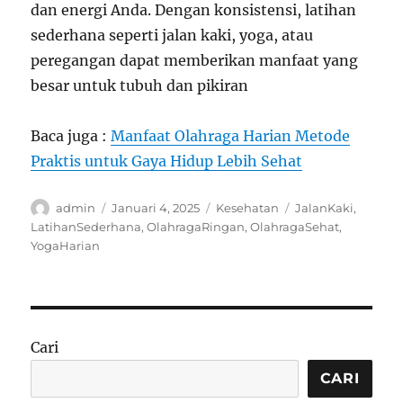
dan energi Anda. Dengan konsistensi, latihan
sederhana seperti jalan kaki, yoga, atau
peregangan dapat memberikan manfaat yang
besar untuk tubuh dan pikiran
Baca juga :
Manfaat Olahraga Harian Metode
Praktis untuk Gaya Hidup Lebih Sehat
Author
Posted
Categories
Tags
admin
Januari 4, 2025
Kesehatan
JalanKaki
,
on
LatihanSederhana
,
OlahragaRingan
,
OlahragaSehat
,
YogaHarian
Cari
CARI