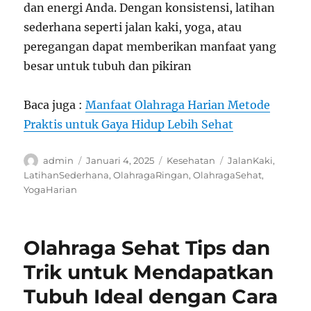
dan energi Anda. Dengan konsistensi, latihan
sederhana seperti jalan kaki, yoga, atau
peregangan dapat memberikan manfaat yang
besar untuk tubuh dan pikiran
Baca juga :
Manfaat Olahraga Harian Metode
Praktis untuk Gaya Hidup Lebih Sehat
Author
Posted
Categories
Tags
admin
Januari 4, 2025
Kesehatan
JalanKaki
,
on
LatihanSederhana
,
OlahragaRingan
,
OlahragaSehat
,
YogaHarian
Olahraga Sehat Tips dan
Trik untuk Mendapatkan
Tubuh Ideal dengan Cara