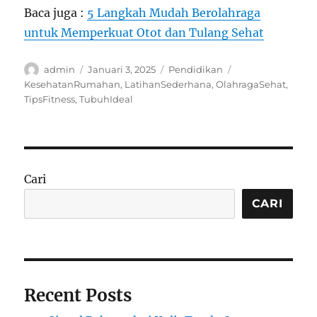
Baca juga :
5 Langkah Mudah Berolahraga
untuk Memperkuat Otot dan Tulang Sehat
Author
Posted
Categories
Tags
admin
Januari 3, 2025
Pendidikan
on
KesehatanRumahan
,
LatihanSederhana
,
OlahragaSehat
,
TipsFitness
,
TubuhIdeal
Cari
CARI
Recent Posts