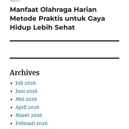
NEXT
Manfaat Olahraga Harian
Next
post:
Metode Praktis untuk Gaya
Hidup Lebih Sehat
Archives
Juli 2026
Juni 2026
Mei 2026
April 2026
Maret 2026
Februari 2026