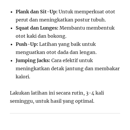
Plank dan Sit-Up:
Untuk memperkuat otot
perut dan meningkatkan postur tubuh.
Squat dan Lunges:
Membantu membentuk
otot kaki dan bokong.
Push-Up:
Latihan yang baik untuk
menguatkan otot dada dan lengan.
Jumping Jacks:
Cara efektif untuk
meningkatkan detak jantung dan membakar
kalori.
Lakukan latihan ini secara rutin, 3-4 kali
seminggu, untuk hasil yang optimal.