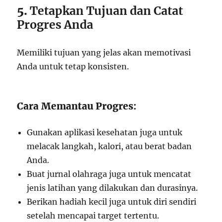
5.
Tetapkan Tujuan dan Catat
Progres Anda
Memiliki tujuan yang jelas akan memotivasi
Anda untuk tetap konsisten.
Cara Memantau Progres:
Gunakan aplikasi kesehatan juga untuk
melacak langkah, kalori, atau berat badan
Anda.
Buat jurnal olahraga juga untuk mencatat
jenis latihan yang dilakukan dan durasinya.
Berikan hadiah kecil juga untuk diri sendiri
setelah mencapai target tertentu.