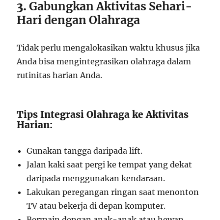
3.
Gabungkan Aktivitas Sehari-
Hari dengan Olahraga
Tidak perlu mengalokasikan waktu khusus jika
Anda bisa mengintegrasikan olahraga dalam
rutinitas harian Anda.
Tips Integrasi Olahraga ke Aktivitas
Harian:
Gunakan tangga daripada lift.
Jalan kaki saat pergi ke tempat yang dekat
daripada menggunakan kendaraan.
Lakukan peregangan ringan saat menonton
TV atau bekerja di depan komputer.
Bermain dengan anak-anak atau hewan