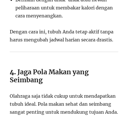
peliharaan untuk membakar kalori dengan
cara menyenangkan.
Dengan cara ini, tubuh Anda tetap aktif tanpa
harus mengubah jadwal harian secara drastis.
4.
Jaga Pola Makan yang
Seimbang
Olahraga saja tidak cukup untuk mendapatkan
tubuh ideal. Pola makan sehat dan seimbang
sangat penting untuk mendukung tujuan Anda.