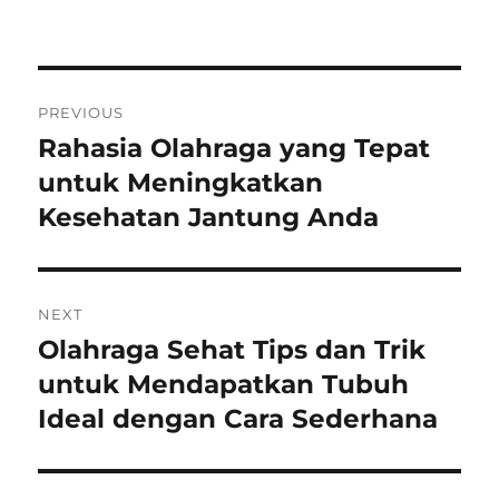
Navigasi
PREVIOUS
pos
Rahasia Olahraga yang Tepat
Previous
post:
untuk Meningkatkan
Kesehatan Jantung Anda
NEXT
Olahraga Sehat Tips dan Trik
Next
post:
untuk Mendapatkan Tubuh
Ideal dengan Cara Sederhana