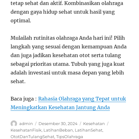
tetap sehat dan aktif. Kombinasikan olahraga
dengan gaya hidup sehat untuk hasil yang
optimal.
Mulailah rutinitas olahraga Anda hari ini! Pilih
langkah yang sesuai dengan kemampuan Anda
dan juga jadikan kesehatan otot serta tulang
sebagai prioritas utama. Tubuh yang juga kuat
adalah investasi untuk masa depan yang lebih
sehat.
Baca juga :
Rahasia Olahraga yang Tepat untuk
Meningkatkan Kesehatan Jantung Anda
Author
Posted
Categories
Tags
admin
Desember 30, 2024
Kesehatan
on
KesehatanFisik
,
LatihanBeban
,
LatihanSehat
,
OtotDanTulangSehat
,
TipsOlahraga