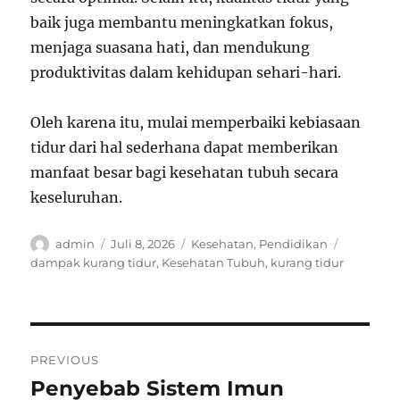
baik juga membantu meningkatkan fokus,
menjaga suasana hati, dan mendukung
produktivitas dalam kehidupan sehari-hari.
Oleh karena itu, mulai memperbaiki kebiasaan
tidur dari hal sederhana dapat memberikan
manfaat besar bagi kesehatan tubuh secara
keseluruhan.
Author
Posted
Categories
Tags
admin
Juli 8, 2026
Kesehatan
,
Pendidikan
on
dampak kurang tidur
,
Kesehatan Tubuh
,
kurang tidur
Navigasi
PREVIOUS
pos
Penyebab Sistem Imun
Previous