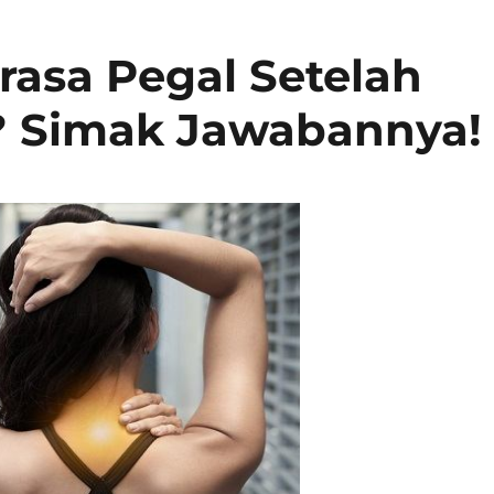
asa Pegal Setelah
? Simak Jawabannya!