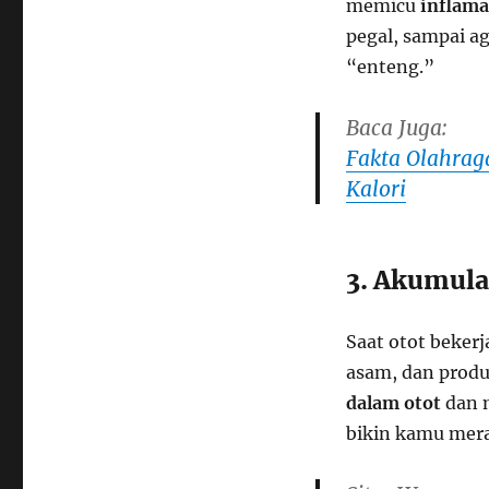
memicu
inflama
pegal, sampai a
“enteng.”
Baca Juga:
Fakta Olahrag
Kalori
3. Akumula
Saat otot bekerj
asam, dan produ
dalam otot
dan m
bikin kamu mera