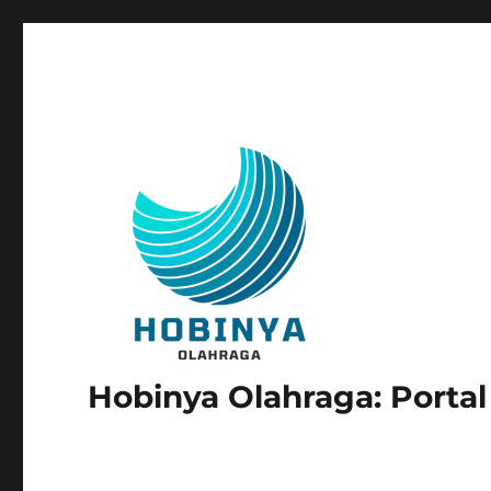
Hobinya Olahraga: Porta