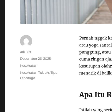
Pernah nggak ka
atau yoga santai
Author
admin
punggung, atau 
Posted
Desember 26, 2025
cuma ringan aja
on
Categories
Kesehatan
kesurupan olahr
Tags
Kesehatan Tubuh
,
Tips
menarik di balik
Olahraga
Apa Itu R
Istilah yang ser