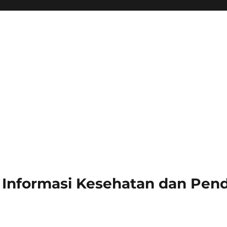
l Informasi Kesehatan dan Pen