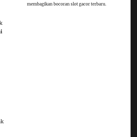
membagikan bocoran slot gacor terbaru.
k
i
ak