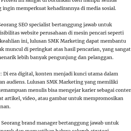
 ingin memperkuat kehadirannya di media sosial.
Seorang SEO specialist bertanggung jawab untuk
ibilitas website perusahaan di mesin pencari seperti
keahlian ini, lulusan SMK Marketing dapat membantu
k muncul di peringkat atas hasil pencarian, yang sangat
enarik lebih banyak pengunjung dan pelanggan.
r
: Di era digital, konten menjadi kunci utama dalam
an audiens. Lulusan SMK Marketing yang memiliki
 kemampuan menulis bisa mengejar karier sebagai conte
t artikel, video, atau gambar untuk mempromosikan
anan.
: Seorang brand manager bertanggung jawab untuk
 merek dan memastikan bahwa seluruh strategi