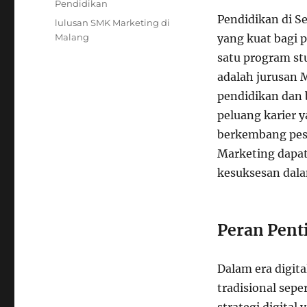
Categories
Pendidikan
Pendidikan di 
Tags
lulusan SMK Marketing di
Malang
yang kuat bagi p
satu program s
adalah jurusan M
pendidikan dan 
peluang karier y
berkembang pesa
Marketing dapa
kesuksesan dal
Peran Penti
Dalam era digita
tradisional sepe
strategi digital