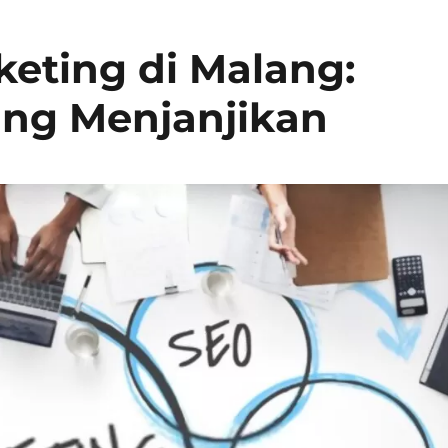
eting di Malang:
ang Menjanjikan