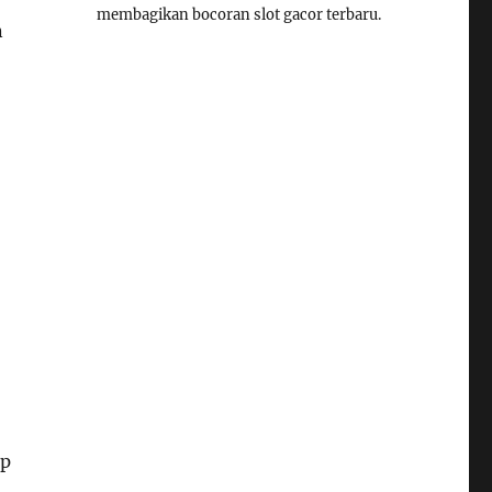
membagikan bocoran slot gacor terbaru.
n
up