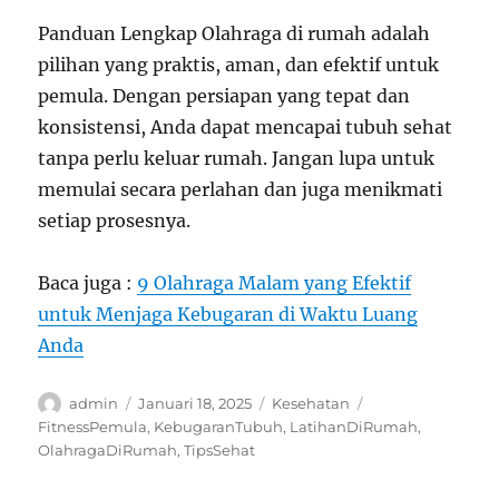
Panduan Lengkap Olahraga di rumah adalah
pilihan yang praktis, aman, dan efektif untuk
pemula. Dengan persiapan yang tepat dan
konsistensi, Anda dapat mencapai tubuh sehat
tanpa perlu keluar rumah. Jangan lupa untuk
memulai secara perlahan dan juga menikmati
setiap prosesnya.
Baca juga :
9 Olahraga Malam yang Efektif
untuk Menjaga Kebugaran di Waktu Luang
Anda
Author
Posted
Categories
Tags
admin
Januari 18, 2025
Kesehatan
on
FitnessPemula
,
KebugaranTubuh
,
LatihanDiRumah
,
OlahragaDiRumah
,
TipsSehat