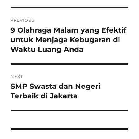
Navigasi
PREVIOUS
pos
9 Olahraga Malam yang Efektif
Previous
post:
untuk Menjaga Kebugaran di
Waktu Luang Anda
NEXT
SMP Swasta dan Negeri
Next
post:
Terbaik di Jakarta