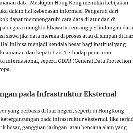
amanan data. Meskipun Hong Kong memiliki kebijakan
uka dalam hal kebebasan informasi. Pengaruh dari
kok dapat mempengaruhi cara data di atur dan di
apa negara mungkin khawatir tentang perlindungan data
asi siswa jika data mereka di proses atau di simpan di lua
Hal ini bisa menjadi kendala besar bagi institusi yang
eamanan dan kepatuhan. Terhadap peraturan
a internasional, seperti GDPR (General Data Protection
ropa.
ngan pada Infrastruktur Eksternal
r yang berbasis di luar negeri, seperti di HongKong,
etergantungan pada infrastruktur eksternal. Jika terjad
ik besar, gangguan jaringan, atau bencana alam yang