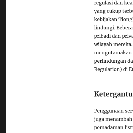
regulasi dan ke
yang cukup terb
kebijakan Tiong
lindungi. Beber
pribadi dan priv
wilayah mereka. 
mengutamakan k
perlindungan dat
Regulation) di E
Ketergantu
Penggunaan serve
juga menambah k
pemadaman listr