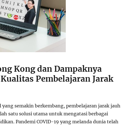
ong Kong dan Dampaknya
 Kualitas Pembelajaran Jarak
al yang semakin berkembang, pembelajaran jarak jauh
alah satu solusi utama untuk mengatasi berbagai
dikan. Pandemi COVID-19 yang melanda dunia telah