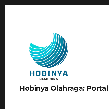
Hobinya Olahraga: Porta