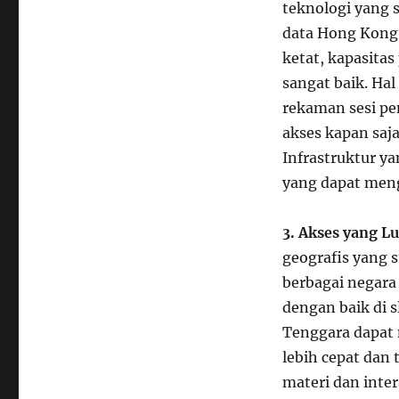
teknologi yang 
data Hong Kong 
ketat, kapasita
sangat baik. Hal
rekaman sesi pe
akses kapan saja
Infrastruktur 
yang dapat meng
3. Akses yang L
geografis yang 
berbagai negara
dengan baik di 
Tenggara dapat 
lebih cepat dan 
materi dan inte