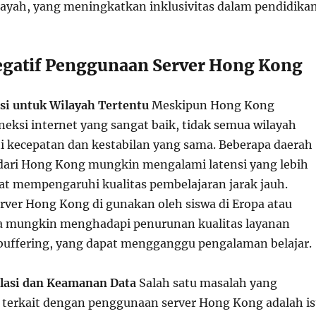
ilayah, yang meningkatkan inklusivitas dalam pendidikan
gatif Penggunaan Server Hong Kong
nsi untuk Wilayah Tertentu
Meskipun Hong Kong
ksi internet yang sangat baik, tidak semua wilayah
 kecepatan dan kestabilan yang sama. Beberapa daerah
 dari Hong Kong mungkin mengalami latensi yang lebih
pat mempengaruhi kualitas pembelajaran jarak jauh.
erver Hong Kong di gunakan oleh siswa di Eropa atau
a mungkin menghadapi penurunan kualitas layanan
u buffering, yang dapat mengganggu pengalaman belajar.
ulasi dan Keamanan Data
Salah satu masalah yang
terkait dengan penggunaan server Hong Kong adalah i