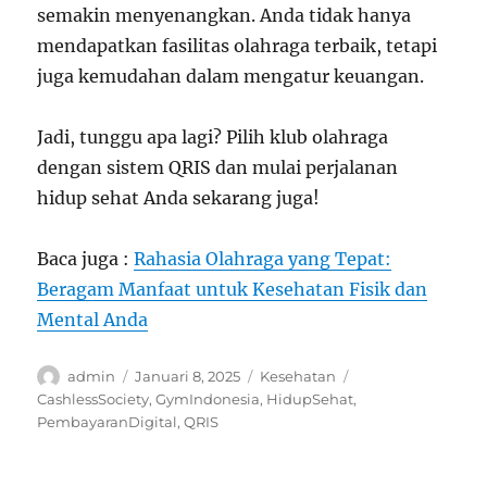
semakin menyenangkan. Anda tidak hanya
mendapatkan fasilitas olahraga terbaik, tetapi
juga kemudahan dalam mengatur keuangan.
Jadi, tunggu apa lagi? Pilih klub olahraga
dengan sistem QRIS dan mulai perjalanan
hidup sehat Anda sekarang juga!
Baca juga :
Rahasia Olahraga yang Tepat:
Beragam Manfaat untuk Kesehatan Fisik dan
Mental Anda
Author
Posted
Categories
Tags
admin
Januari 8, 2025
Kesehatan
on
CashlessSociety
,
GymIndonesia
,
HidupSehat
,
PembayaranDigital
,
QRIS