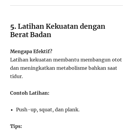
5.
Latihan Kekuatan dengan
Berat Badan
Mengapa Efektif?
Latihan kekuatan membantu membangun otot
dan meningkatkan metabolisme bahkan saat
tidur.
Contoh Latihan:
Push-up, squat, dan plank.
Tips: