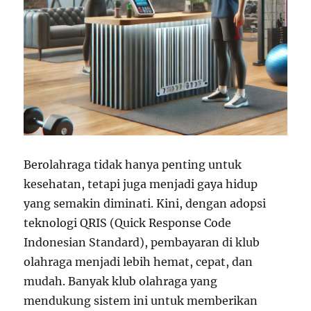
Berolahraga tidak hanya penting untuk
kesehatan, tetapi juga menjadi gaya hidup
yang semakin diminati. Kini, dengan adopsi
teknologi QRIS (Quick Response Code
Indonesian Standard), pembayaran di klub
olahraga menjadi lebih hemat, cepat, dan
mudah. Banyak klub olahraga yang
mendukung sistem ini untuk memberikan