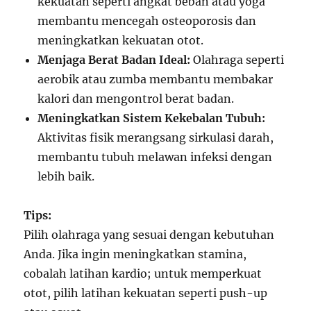
kekuatan seperti angkat beban atau yoga
membantu mencegah osteoporosis dan
meningkatkan kekuatan otot.
Menjaga Berat Badan Ideal:
Olahraga seperti
aerobik atau zumba membantu membakar
kalori dan mengontrol berat badan.
Meningkatkan Sistem Kekebalan Tubuh:
Aktivitas fisik merangsang sirkulasi darah,
membantu tubuh melawan infeksi dengan
lebih baik.
Tips:
Pilih olahraga yang sesuai dengan kebutuhan
Anda. Jika ingin meningkatkan stamina,
cobalah latihan kardio; untuk memperkuat
otot, pilih latihan kekuatan seperti push-up