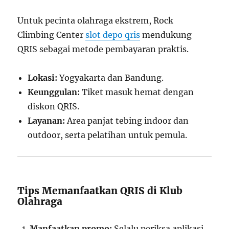
Untuk pecinta olahraga ekstrem, Rock
Climbing Center
slot depo qris
mendukung
QRIS sebagai metode pembayaran praktis.
Lokasi:
Yogyakarta dan Bandung.
Keunggulan:
Tiket masuk hemat dengan
diskon QRIS.
Layanan:
Area panjat tebing indoor dan
outdoor, serta pelatihan untuk pemula.
Tips Memanfaatkan QRIS di Klub
Olahraga
Manfaatkan promo:
Selalu periksa aplikasi