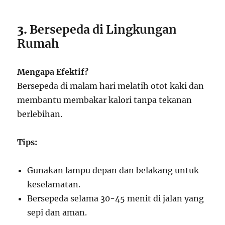
3.
Bersepeda di Lingkungan
Rumah
Mengapa Efektif?
Bersepeda di malam hari melatih otot kaki dan
membantu membakar kalori tanpa tekanan
berlebihan.
Tips:
Gunakan lampu depan dan belakang untuk
keselamatan.
Bersepeda selama 30-45 menit di jalan yang
sepi dan aman.