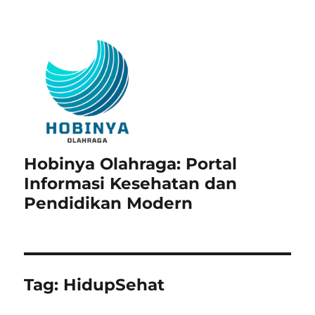
Hobinya Olahraga: Portal
Informasi Kesehatan dan
Pendidikan Modern
Tag:
HidupSehat