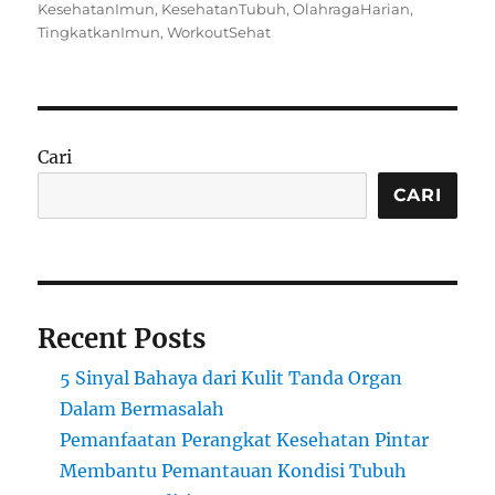
on
KesehatanImun
,
KesehatanTubuh
,
OlahragaHarian
,
TingkatkanImun
,
WorkoutSehat
Cari
CARI
Recent Posts
5 Sinyal Bahaya dari Kulit Tanda Organ
Dalam Bermasalah
Pemanfaatan Perangkat Kesehatan Pintar
Membantu Pemantauan Kondisi Tubuh