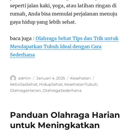
seperti jalan kaki, yoga, atau latihan ringan di
rumah, Anda bisa memulai perjalanan menuju
gaya hidup yang lebih sehat.
baca juga :
Olahraga Sehat Tips dan Trik untuk
Mendapatkan Tubuh Ideal dengan Cara
Sederhana
Author
Posted
Categories
Tags
admin
Januari 4, 2025
Kesehatan
on
AktivitasSehat
,
HidupSehat
,
KesehatanTubuh
,
OlahragaHarian
,
OlahragaSederhana
Panduan Olahraga Harian
untuk Meningkatkan